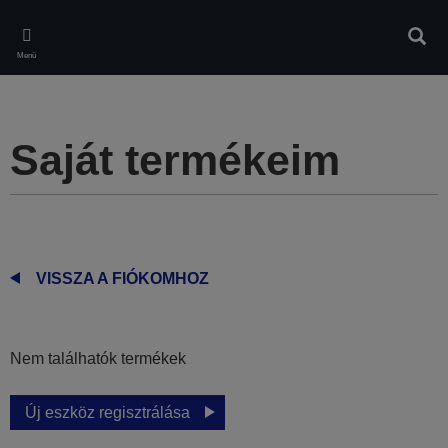
Skip
to
Kere
main
Menü
content
Saját termékeim
VISSZA A FIÓKOMHOZ
Nem találhatók termékek
Új eszköz regisztrálása