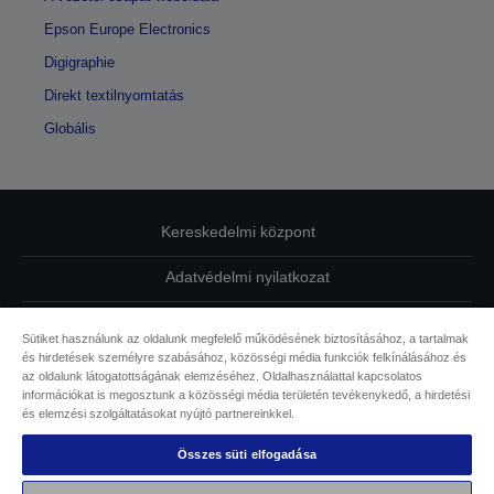
Epson Europe Electronics
Digigraphie
Direkt textilnyomtatás
Globális
Kereskedelmi központ
Adatvédelmi nyilatkozat
EU Data Act Compliance
Sütiket használunk az oldalunk megfelelő működésének biztosításához, a tartalmak
és hirdetések személyre szabásához, közösségi média funkciók felkínálásához és
Kapcsolatfelvétel
az oldalunk látogatottságának elemzéséhez. Oldalhasználattal kapcsolatos
információkat is megosztunk a közösségi média területén tevékenykedő, a hirdetési
Sütikkel kapcsolatos információk
és elemzési szolgáltatásokat nyújtó partnereinkkel.
Összes süti elfogadása
Az Epson elkötelezettsége az akadálymentesség mellett