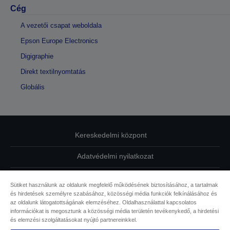
Cég
A vezetői csapat weboldala
Epson Europe Electronics
Digigraphie
Direkt textilnyomtatás
Globális
Kereskedelmi központ
Adatvédelmi nyilatkozat
EU Data Act Compliance
Sütiket használunk az oldalunk megfelelő működésének biztosításához, a tartalmak
és hirdetések személyre szabásához, közösségi média funkciók felkínálásához és
Kapcsolatfelvétel
az oldalunk látogatottságának elemzéséhez. Oldalhasználattal kapcsolatos
információkat is megosztunk a közösségi média területén tevékenykedő, a hirdetési
Sütikkel kapcsolatos információk
és elemzési szolgáltatásokat nyújtó partnereinkkel.