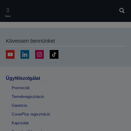
Skip
to
Kere
main
Menü
content
Kövessen bennünket
Ügyfélszolgálat
Promóciók
Termékregisztráció
Garancia
CoverPlus regisztráció
Kapcsolat