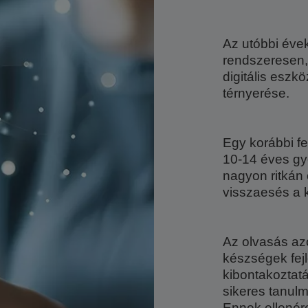
Az utóbbi éve
rendszeresen,
digitális eszk
térnyerése.
Egy korábbi f
10-14 éves g
nagyon ritkán 
visszaesés a 
Az olvasás az
készségek fejl
kibontakoztat
sikeres tanul
Ennek ellenér