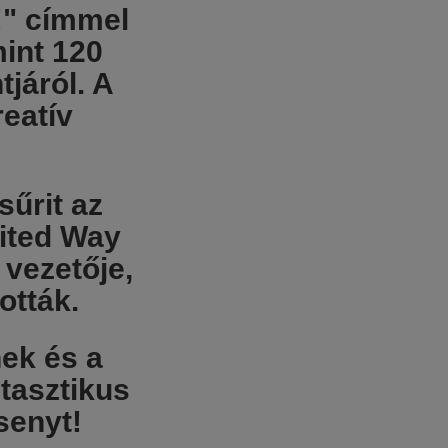
!"
címmel
mint
120
tjáról
. A
eatív
sűrit az
ited Way
 vezetője
,
ották.
ek és a
tasztikus
senyt!