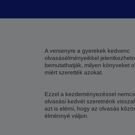
A versenyre a gyerekek kedvenc
olvasásélményeikkel jelentkezhetn
bemutathatják, milyen könyveket o
miért szerették azokat.
Ezzel a kezdeményezéssel nemcsak
olvasási kedvét szeretnénk vissz
azt is elérni, hogy az olvasás közö
élménnyé váljon.