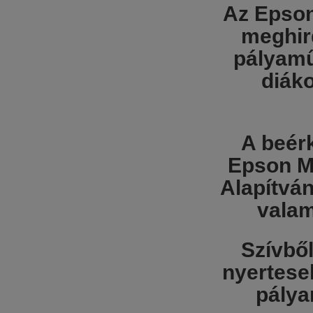
Az
Epson
meghird
pályamű
diák
A beérk
Epson M
Alapítvá
valam
Szívbő
nyertese
pálya