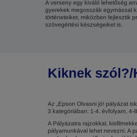
A verseny egy kiváló lehetőség arr
gyerekek megosszák egymással 
történeteiket, miközben fejlesztik 
szövegértési készségeiket is.
Kiknek szól?/
Az „Epson Olvasni jó! pályázat isko
3 kategóriában: 1-4. évfolyam, 4-
A Pályázatra rajzokkal, kisfilmek
pályamunkával lehet nevezni. A pály