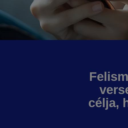
Felism
vers
célja,