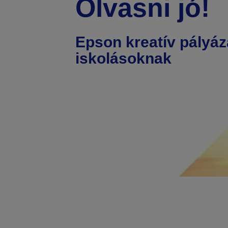
Olvasni jó!
Epson kreatív pályáz
iskolásoknak