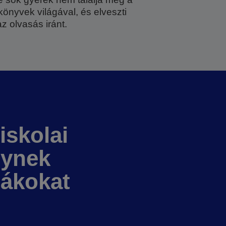
könyvek világával, és elveszti
z olvasás iránt.
iskolai
lynek
iákokat