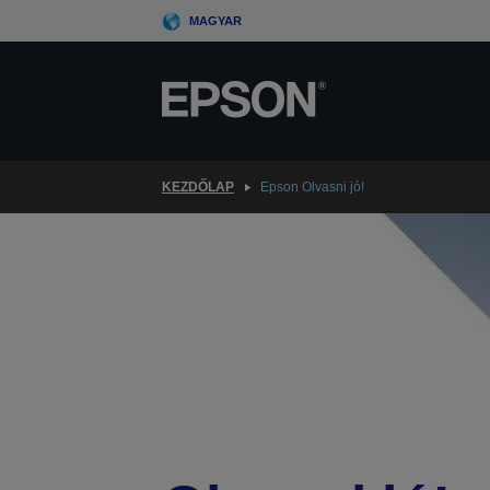
Skip
MAGYAR
to
main
content
KEZDŐLAP
Epson Olvasni jó!