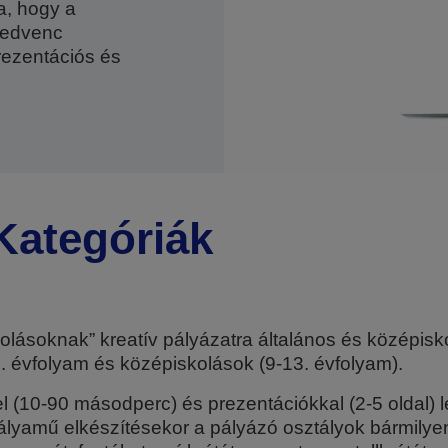
a, hogy a
kedvenc
prezentációs és
Kategóriák
lásoknak” kreatív pályázatra általános és középis
8. évfolyam és középiskolások (9-13. évfolyam).
kel (10-90 másodperc) és prezentációkkal (2-5 oldal)
amű elkészítésekor a pályázó osztályok bármilyen 