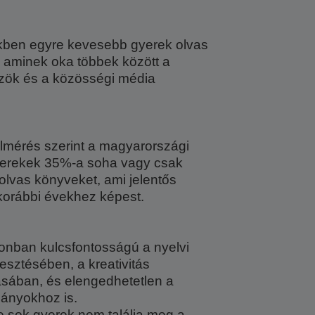
kben egyre kevesebb gyerek olvas
 aminek oka többek között a
özök és a közösségi média
elmérés szerint a magyarországi
yerekek 35%-a soha vagy csak
olvas könyveket, ami jelentős
korábbi évekhez képest.
onban kulcsfontosságú a nyelvi
esztésében, a kreativitás
ásában, és elengedhetetlen a
mányokhoz is.
e sok gyerek nem találja meg a