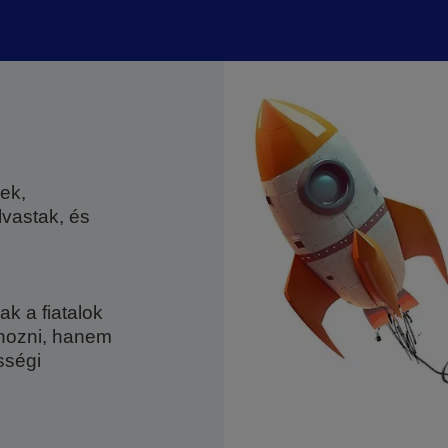
ek,
lvastak, és
 a fiatalok
ahozni, hanem
sségi