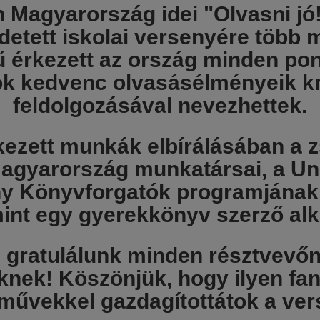
 Magyarország idei "Olvasni jó
etett iskolai versenyére több 
 érkezett az ország minden pon
ok kedvenc olvasásélményeik kr
feldolgozásával nevezhettek.
ezett munkák elbírálásában a z
agyarország munkatársai
, a
Un
ny Könyvforgatók programjának
int egy
gyerekkönyv szerző
alk
l gratulálunk minden résztvevőn
knek! Köszönjük, hogy ilyen fan
művekkel gazdagítottátok a ver