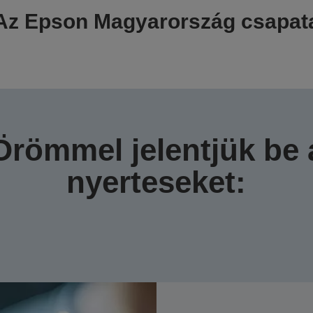
Az Epson Magyarország csapat
Örömmel jelentjük be 
nyerteseket: