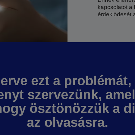
kapcsolatot a 
érdeklődését a
erve ezt a problémát, 
enyt szervezünk, ame
 hogy ösztönözzük a d
az olvasásra.