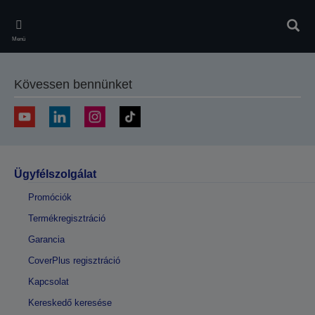
Skip
to
Kere
main
Menü
content
Kövessen bennünket
Ügyfélszolgálat
Promóciók
Termékregisztráció
Garancia
CoverPlus regisztráció
Kapcsolat
Kereskedő keresése