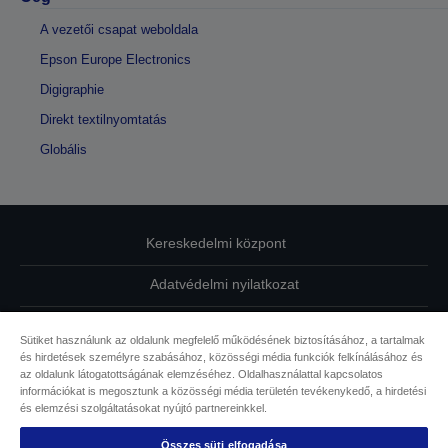
A vezetői csapat weboldala
Epson Europe Electronics
Digigraphie
Direkt textilnyomtatás
Globális
Kereskedelmi központ
Adatvédelmi nyilatkozat
EU Data Act Compliance
Sütiket használunk az oldalunk megfelelő működésének biztosításához, a tartalmak
és hirdetések személyre szabásához, közösségi média funkciók felkínálásához és
Kapcsolatfelvétel
az oldalunk látogatottságának elemzéséhez. Oldalhasználattal kapcsolatos
információkat is megosztunk a közösségi média területén tevékenykedő, a hirdetési
Sütikkel kapcsolatos információk
és elemzési szolgáltatásokat nyújtó partnereinkkel.
Összes süti elfogadása