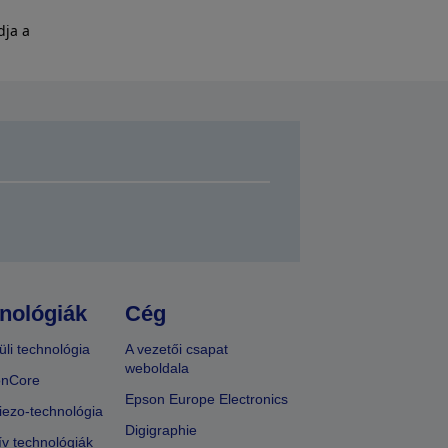
dja a
nológiák
Cég
üli technológia
A vezetői csapat
weboldala
onCore
Epson Europe Electronics
iezo-technológia
Digigraphie
ív technológiák