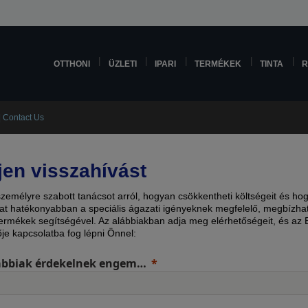
OTTHONI
ÜZLETI
IPARI
TERMÉKEK
TINTA
R
| Contact Us
jen visszahívást
személyre szabott tanácsot arról, hogyan csökkentheti költségeit és ho
at hatékonyabban a speciális ágazati igényeknek megfelelő, megbízha
ermékek segítségével. Az alábbiakban adja meg elérhetőségeit, és az
ője kapcsolatba fog lépni Önnel:
ábbiak érdekelnek engem…