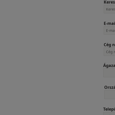
Keres
E-mai
Cég 
Ágaz
Orsz
Telep