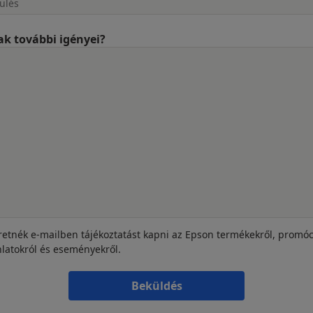
k további igényei?
retnék e-mailben tájékoztatást kapni az Epson termékekről, promóc
nlatokról és eseményekről.
Beküldés