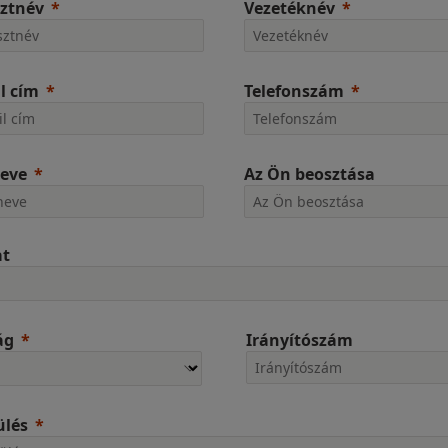
ztnév
Vezetéknév
l cím
Telefonszám
neve
Az Ön beosztása
at
ág
Irányítószám
ülés