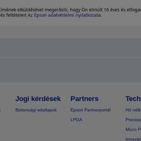
címének elküldésével megerősíti, hogy Ön elmúlt 16 éves és elfoga
és feltételeit
Az Epson adatvédelmi nyilatkozata
.
Jogi kérdések
Partners
Tech
k
Biztonsági adatlapok
Epson Partnerportál
Hő nélk
LPGA
Precisi
Micro P
Innovat