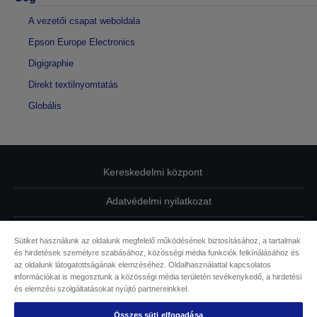
A vezetői csapat weboldala
Epson Europe Electronics
Digigraphie
Direkt textilnyomtatás
Globális
Kereskedelmi központ
Adatvédelmi nyilatkozat
EU Data Act Compliance
Sütiket használunk az oldalunk megfelelő működésének biztosításához, a tartalmak
és hirdetések személyre szabásához, közösségi média funkciók felkínálásához és
Kapcsolatfelvétel
az oldalunk látogatottságának elemzéséhez. Oldalhasználattal kapcsolatos
információkat is megosztunk a közösségi média területén tevékenykedő, a hirdetési
Sütikkel kapcsolatos információk
és elemzési szolgáltatásokat nyújtó partnereinkkel.
Összes süti elfogadása