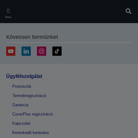
Skip
to
Kere
main
Menü
content
Kövessen bennünket
Ügyfélszolgálat
Promóciók
Termékregisztráció
Garancia
CoverPlus regisztráció
Kapcsolat
Kereskedő keresése