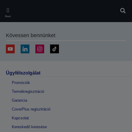
Skip
to
Kere
main
Menü
content
Kövessen bennünket
Ügyfélszolgálat
Promóciók
Termékregisztráció
Garancia
CoverPlus regisztráció
Kapcsolat
Kereskedő keresése