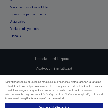
A vezetői csapat weboldala
Epson Europe Electronics
Digigraphie
Direkt textilnyomtatás
Globális
Kereskedelmi központ
Adatvédelmi nyilatkozat
EU Data Act Compliance
Sütiket használunk az oldalunk megfelelő működésének biztosításához, a tartalmak
és hirdetések személyre szabásához, közösségi média funkciók felkínálásához és
Kapcsolatfelvétel
az oldalunk látogatottságának elemzéséhez. Oldalhasználattal kapcsolatos
információkat is megosztunk a közösségi média területén tevékenykedő, a hirdetési
Sütikkel kapcsolatos információk
és elemzési szolgáltatásokat nyújtó partnereinkkel.
Összes süti elfogadása