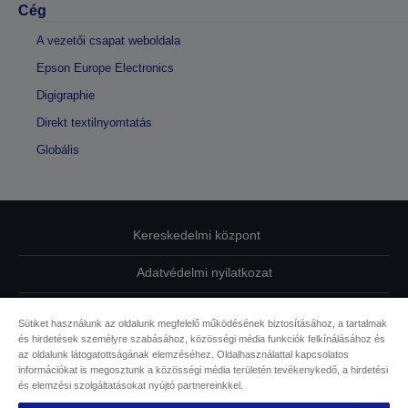
Cég
A vezetői csapat weboldala
Epson Europe Electronics
Digigraphie
Direkt textilnyomtatás
Globális
Kereskedelmi központ
Adatvédelmi nyilatkozat
EU Data Act Compliance
Sütiket használunk az oldalunk megfelelő működésének biztosításához, a tartalmak
és hirdetések személyre szabásához, közösségi média funkciók felkínálásához és
Kapcsolatfelvétel
az oldalunk látogatottságának elemzéséhez. Oldalhasználattal kapcsolatos
információkat is megosztunk a közösségi média területén tevékenykedő, a hirdetési
Sütikkel kapcsolatos információk
és elemzési szolgáltatásokat nyújtó partnereinkkel.