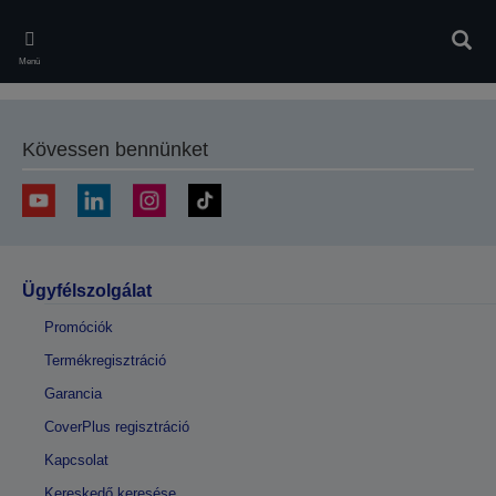
Skip
to
Kere
main
Menü
content
Kövessen bennünket
Ügyfélszolgálat
Promóciók
Termékregisztráció
Garancia
CoverPlus regisztráció
Kapcsolat
Kereskedő keresése