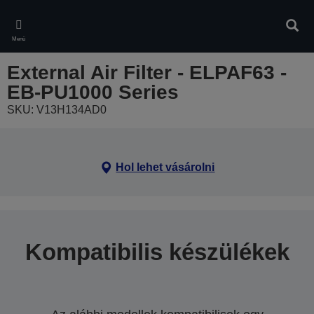
Skip
to
Kere
main
Menü
content
External Air Filter - ELPAF63 -
EB-PU1000 Series
SKU: V13H134AD0
Hol lehet vásárolni
Kompatibilis készülékek