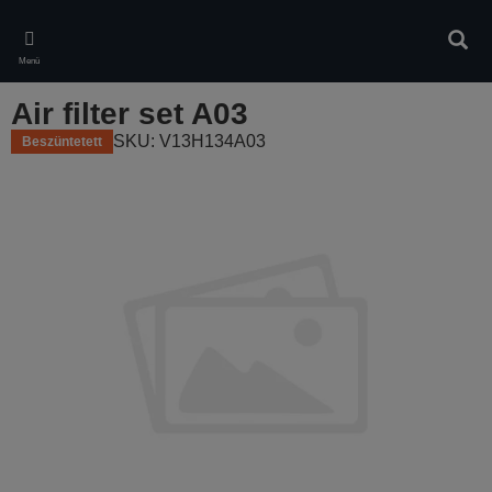
Skip
to
Kere
main
Menü
content
Air filter set A03
SKU: V13H134A03
Beszüntetett