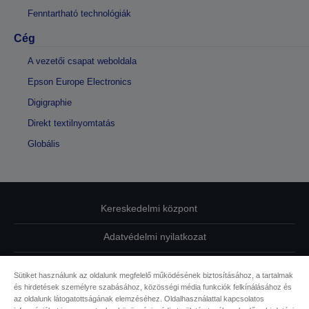
Fenntartható technológiák
Cég
A vezetői csapat weboldala
Epson Europe Electronics
Digigraphie
Direkt textilnyomtatás
Globális
Kereskedelmi központ
Adatvédelmi nyilatkozat
EU Data Act Compliance
Sütiket használunk az oldalunk megfelelő működésének biztosításához, a tartalmak
és hirdetések személyre szabásához, közösségi média funkciók felkínálásához és
Kapcsolatfelvétel
az oldalunk látogatottságának elemzéséhez. Oldalhasználattal kapcsolatos