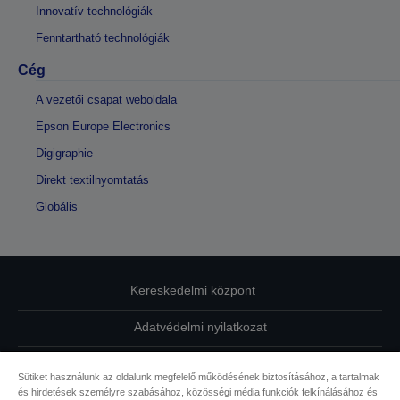
Innovatív technológiák
Fenntartható technológiák
Cég
A vezetői csapat weboldala
Epson Europe Electronics
Digigraphie
Direkt textilnyomtatás
Globális
Kereskedelmi központ
Adatvédelmi nyilatkozat
EU Data Act Compliance
Sütiket használunk az oldalunk megfelelő működésének biztosításához, a tartalmak
és hirdetések személyre szabásához, közösségi média funkciók felkínálásához és