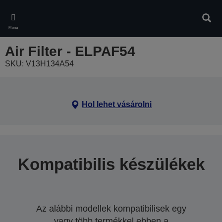
Skip
to
Kere
main
Menü
content
Air Filter - ELPAF54
SKU: V13H134A54
Hol lehet vásárolni
Kompatibilis készülékek
Az alábbi modellek kompatibilisek egy
vagy több termékkel ebben a