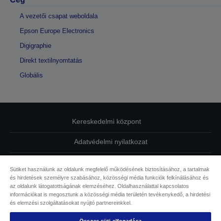
A vezetői csapat weboldala
Epson Europe Electronics
Digigraphie
Direkt textilnyomtatás
Globális
Kereskedelmi központ
Adatvédelmi nyilatkozat
EU Data Act Compliance
Sütiket használunk az oldalunk megfelelő működésének biztosításához, a tartalmak
és hirdetések személyre szabásához, közösségi média funkciók felkínálásához és
Kapcsolatfelvétel
az oldalunk látogatottságának elemzéséhez. Oldalhasználattal kapcsolatos
információkat is megosztunk a közösségi média területén tevékenykedő, a hirdetési
Sütikkel kapcsolatos információk
és elemzési szolgáltatásokat nyújtó partnereinkkel.