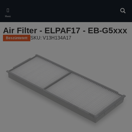
Skip
to
Kere
main
Menü
content
Air Filter - ELPAF17 - EB-G5xxx
SKU: V13H134A17
Beszüntetett