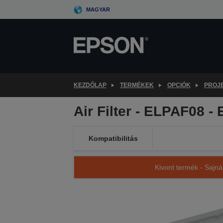
Skip
MAGYAR
to
main
content
KEZDŐLAP
TERMÉKEK
OPCIÓK
PROJ
Air Filter - ELPAF08 -
Kompatibilitás
Kivont termék - Sajná