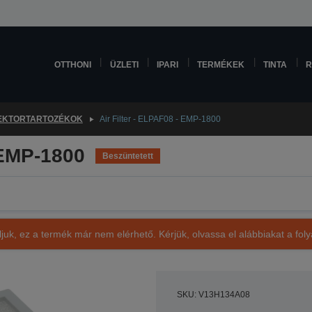
OTTHONI
ÜZLETI
IPARI
TERMÉKEK
TINTA
R
EKTORTARTOZÉKOK
Air Filter - ELPAF08 - EMP-1800
 EMP-1800
Beszüntetett
ljuk, ez a termék már nem elérhető. Kérjük, olvassa el alábbiakat a fo
SKU: V13H134A08