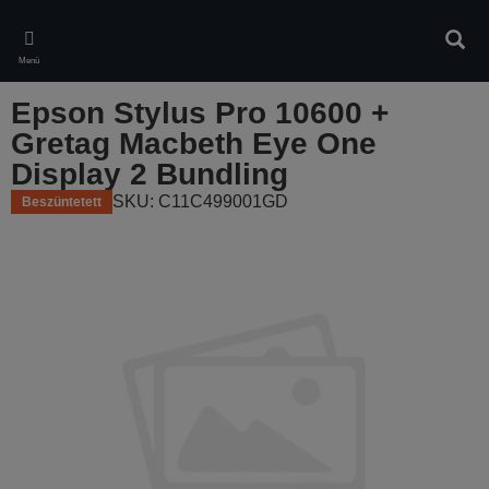
Skip
to
Kere
main
Menü
content
Epson Stylus Pro 10600 +
Gretag Macbeth Eye One
Display 2 Bundling
SKU: C11C499001GD
Beszüntetett