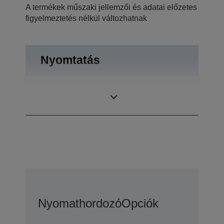
A termékek műszaki jellemzői és adatai előzetes
figyelmeztetés nélkül változhatnak
Nyomtatás
Nyomtatási
1.440 x 720 dpi
felbontás
Nyomathordozó
Opciók