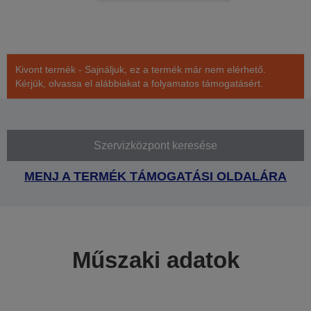
Kivont termék - Sajnáljuk, ez a termék már nem elérhető.
Kérjük, olvassa el alábbiakat a folyamatos támogatásért.
Szervizközpont keresése
MENJ A TERMÉK TÁMOGATÁSI OLDALÁRA
Műszaki adatok