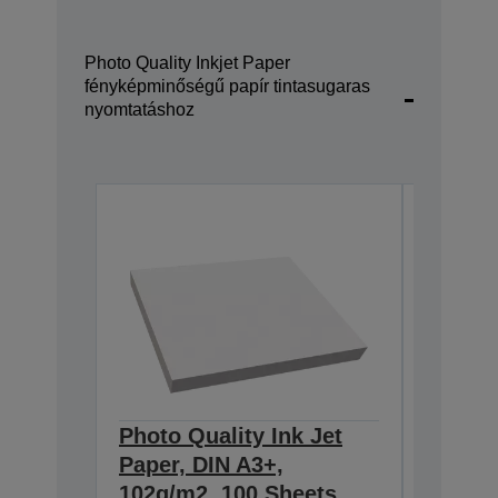
Photo Quality Inkjet Paper
fényképminőségű papír tintasugaras
nyomtatáshoz
Photo Quality Ink Jet
Photo 
Paper, DIN A3+,
Paper,
102g/m2, 100 Sheets
30 She