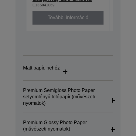
C13S041069
C13S0410
További információ
To
Matt papír, nehéz
Premium Semigloss Photo Paper
selyemfényű fotópapír (művészeti
nyomatok)
Premium Glossy Photo Paper
(művészeti nyomatok)