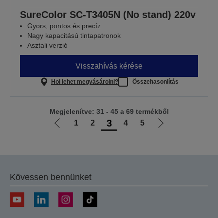
SureColor SC-T3405N (No stand) 220v
Gyors, pontos és precíz
Nagy kapacitású tintapatronok
Asztali verzió
Visszahívás kérése
Hol lehet megvásárolni?
Összehasonlítás
Megjelenítve: 31 - 45 a 69 termékből
3
1
2
4
5
Előző
Következő
oldalra
oldalra
Kövessen bennünket