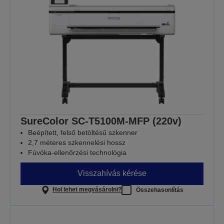
SureColor SC-T5100M-MFP (220v)
Beépített, felső betöltésű szkenner
2,7 méteres szkennelési hossz
Fúvóka-ellenőrzési technológia
Visszahívás kérése
Hol lehet megvásárolni?
Összehasonlítás