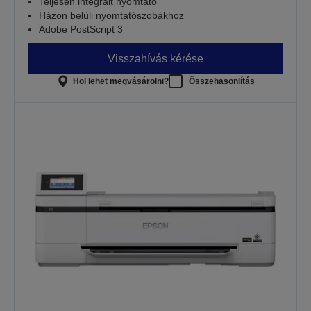
Teljesen integrált nyomtató
Házon belüli nyomtatószobákhoz
Adobe PostScript 3
Visszahívás kérése
Hol lehet megvásárolni?
Összehasonlítás