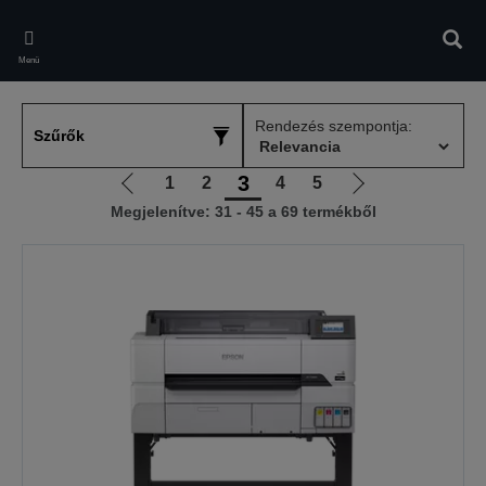
Skip
to
Kere
main
Menü
content
Rendezés szempontja:
Szűrők
3
1
2
4
5
Előző
Következő
Megjelenítve: 31 - 45 a 69 termékből
oldalra
oldalra