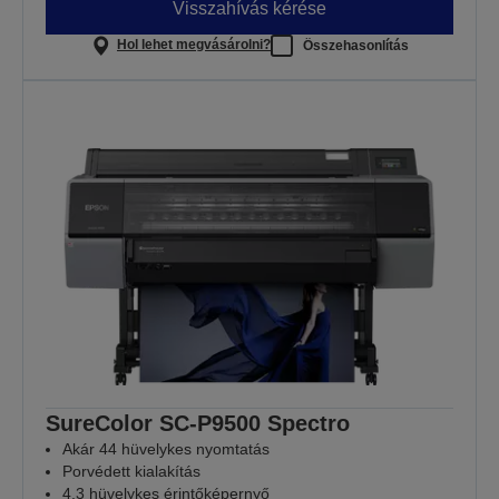
Visszahívás kérése
Hol lehet megvásárolni?
Összehasonlítás
SureColor SC-P9500 Spectro
Akár 44 hüvelykes nyomtatás
Porvédett kialakítás
4,3 hüvelykes érintőképernyő