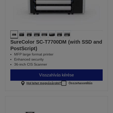
SureColor SC-T7700DM (with SSD and
PostScript)
MFP large format printer
Enhanced security
36-inch CIS Scanner
Visszahívás kérése
Hol lehet megvásárolni?
Összehasonlítás