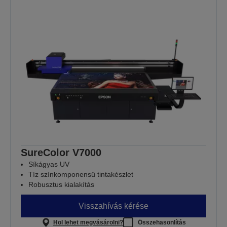
SureColor V7000
Síkágyas UV
Tíz színkomponensű tintakészlet
Robusztus kialakítás
Visszahívás kérése
Hol lehet megvásárolni?
Összehasonlítás