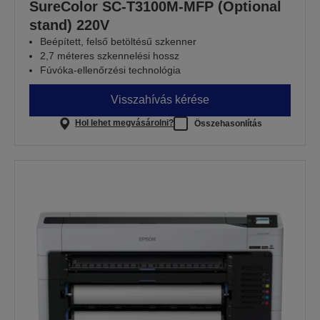
SureColor SC-T3100M-MFP (Optional
stand) 220V
Beépített, felső betöltésű szkenner
2,7 méteres szkennelési hossz
Fúvóka-ellenőrzési technológia
Visszahívás kérése
Hol lehet megvásárolni?
Összehasonlítás