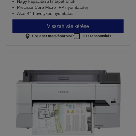
Nagy kapacitású tintapatronok
PrecisionCore MicroTFP nyomtatófej
Akár 44 hüvelykes nyomtatás
Visszahívás kérése
Hol lehet megvásárolni?
Összehasonlítás