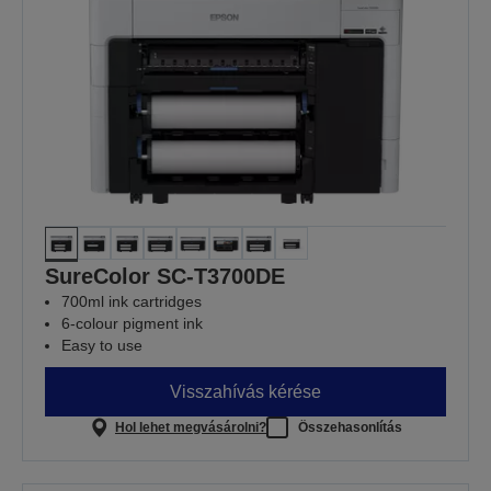
SureColor SC-T3700DE
700ml ink cartridges
6-colour pigment ink
Easy to use
Visszahívás kérése
Hol lehet megvásárolni?
Összehasonlítás