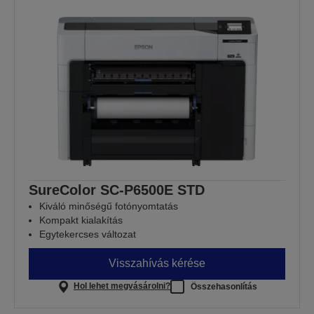
SureColor SC-P6500E STD
Kiváló minőségű fotónyomtatás
Kompakt kialakítás
Egytekercses változat
Visszahívás kérése
Hol lehet megvásárolni?
Összehasonlítás