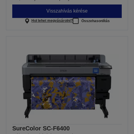
Visszahívás kérése
Hol lehet megvásárolni?
Összehasonlítás
SureColor SC-F6400