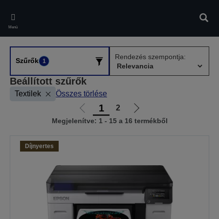
Skip
to
Kere
main
Menü
content
Rendezés szempontja:
Szűrők
1
Beállított szűrők
Textilek
Összes törlése
1
2
Előző
Következő
Megjelenítve: 1 - 15 a 16 termékből
oldalra
oldalra
Díjnyertes