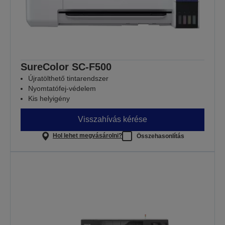
SureColor SC-F500
Újratölthető tintarendszer
Nyomtatófej-védelem
Kis helyigény
Visszahívás kérése
Hol lehet megvásárolni?
Összehasonlítás