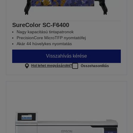
SureColor SC-F6400
Nagy kapacitású tintapatronok
PrecisionCore MicroTFP nyomtatófej
Akár 44 hüvelykes nyomtatás
Visszahívás kérése
Hol lehet megvásárolni?
Összehasonlítás