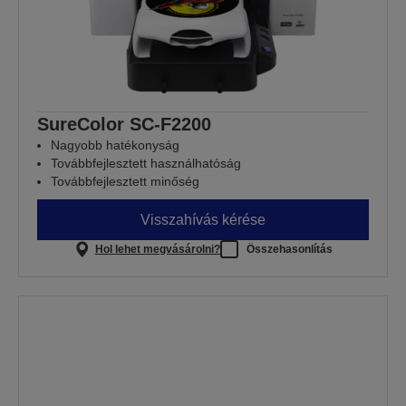
SureColor SC-F2200
Nagyobb hatékonyság
Továbbfejlesztett használhatóság
Továbbfejlesztett minőség
Visszahívás kérése
Hol lehet megvásárolni?
Összehasonlítás