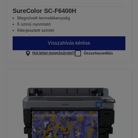
SureColor SC-F6400H
Megnövelt termelékenység
6 színű nyomtató
Kiterjesztett színtér
Visszahívás kérése
Hol lehet megvásárolni?
Összehasonlítás