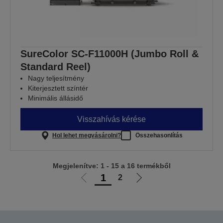
SureColor SC-F11000H (Jumbo Roll &
Standard Reel)
Nagy teljesítmény
Kiterjesztett színtér
Minimális állásidő
Visszahívás kérése
Hol lehet megvásárolni?
Összehasonlítás
Megjelenítve: 1 - 15 a 16 termékből
1
2
Előző
Következő
oldalra
oldalra