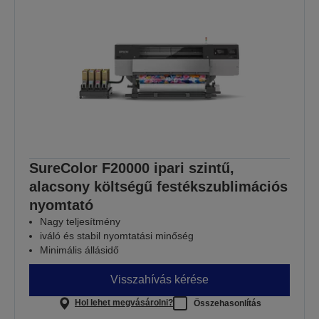
SureColor F20000 ipari szintű,
alacsony költségű festékszublimációs
nyomtató
Nagy teljesítmény
iváló és stabil nyomtatási minőség
Minimális állásidő
Visszahívás kérése
Hol lehet megvásárolni?
Összehasonlítás