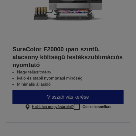
SureColor F20000 ipari szintű,
alacsony költségű festékszublimációs
nyomtató
Nagy teljesítmény
iváló és stabil nyomtatási minőség
Minimális állásidő
Visszahívás kérése
Hol lehet megvásárolni?
Összehasonlítás