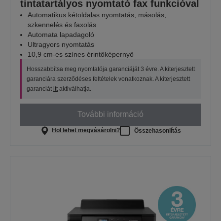
tintatartályos nyomtató fax funkcióval
Automatikus kétoldalas nyomtatás, másolás,
szkennelés és faxolás
Automata lapadagoló
Ultragyors nyomtatás
10,9 cm-es színes érintőképernyő
Hosszabbítsa meg nyomtatója garanciáját 3 évre. A kiterjesztett
garanciára szerződéses feltételek vonatkoznak. A kiterjesztett
garanciát
itt
aktiválhatja.
További információ
Hol lehet megvásárolni?
Összehasonlítás