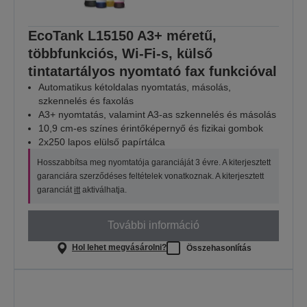
EcoTank L15150 A3+ méretű,
többfunkciós, Wi-Fi-s, külső
tintatartályos nyomtató fax funkcióval
Automatikus kétoldalas nyomtatás, másolás,
szkennelés és faxolás
A3+ nyomtatás, valamint A3-as szkennelés és másolás
10,9 cm-es színes érintőképernyő és fizikai gombok
2x250 lapos elülső papírtálca
Hosszabbítsa meg nyomtatója garanciáját 3 évre. A kiterjesztett
garanciára szerződéses feltételek vonatkoznak. A kiterjesztett
garanciát
itt
aktiválhatja.
További információ
Hol lehet megvásárolni?
Összehasonlítás