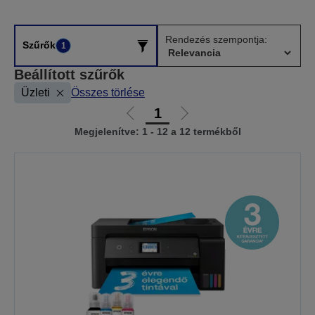
Rendezés szempontja:
Szűrők
1
Beállított szűrők
Üzleti
Összes törlése
1
Előző
Következő
Megjelenítve: 1 - 12 a 12 termékből
oldalra
oldalra