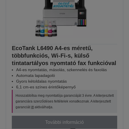
EcoTank L6490 A4-es méretű,
többfunkciós, Wi-Fi-s, külső
tintatartályos nyomtató fax funkcióval
A4-es nyomtatás, másolás, szkennelés és faxolás
Automata lapadagoló
Gyors kétoldalas nyomtatás
6,1 cm-es színes érintőképernyő
Hosszabbítsa meg nyomtatója garanciáját 3 évre. A kiterjesztett
garanciára szerződéses feltételek vonatkoznak. A kiterjesztett
garanciát
itt
aktiválhatja.
További információ