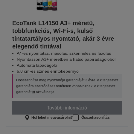
EcoTank L14150 A3+ méretű,
többfunkciós, Wi-Fi-s, külső
tintatartályos nyomtató, akár 3 évre
elegendő tintával
A4-es nyomtatás, másolás, szkennelés és faxolás
Nyomtasson A3+ méretben a hátsó papíradagolóból
Automata lapadagoló
6,8 cm-es színes érintőképernyő
Hosszabbítsa meg nyomtatója garanciáját 3 évre. A kiterjesztett
garanciára szerződéses feltételek vonatkoznak. A kiterjesztett
garanciát
itt
aktiválhatja.
További információ
Hol lehet megvásárolni?
Összehasonlítás