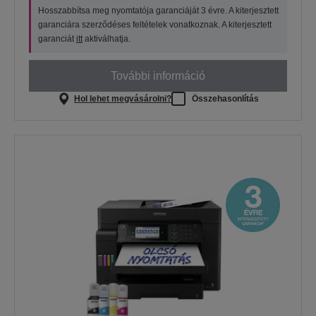
Hosszabbítsa meg nyomtatója garanciáját 3 évre. A kiterjesztett
garanciára szerződéses feltételek vonatkoznak. A kiterjesztett
garanciát
itt
aktiválhatja.
További információ
Hol lehet megvásárolni?
Összehasonlítás