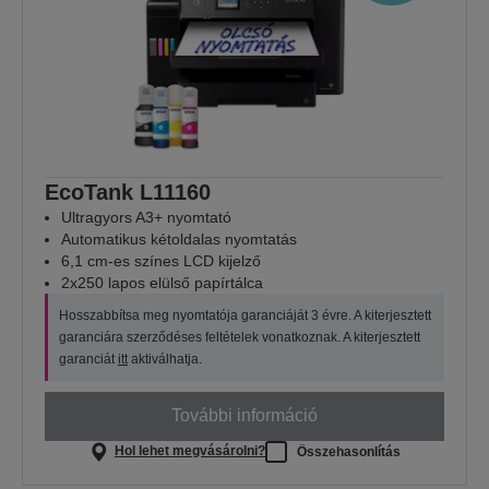
EcoTank L11160
Ultragyors A3+ nyomtató
Automatikus kétoldalas nyomtatás
6,1 cm-es színes LCD kijelző
2x250 lapos elülső papírtálca
Hosszabbítsa meg nyomtatója garanciáját 3 évre. A kiterjesztett
garanciára szerződéses feltételek vonatkoznak. A kiterjesztett
garanciát
itt
aktiválhatja.
További információ
Hol lehet megvásárolni?
Összehasonlítás