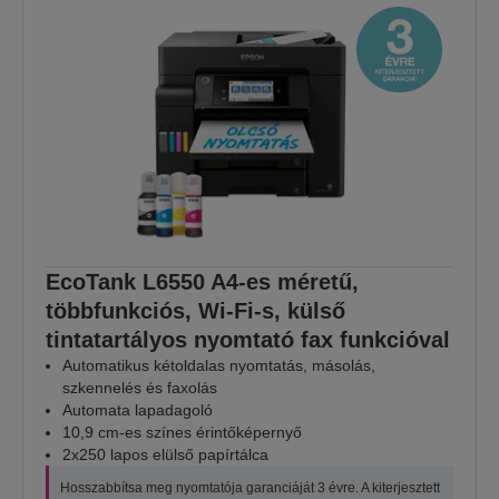
EcoTank L6550 A4-es méretű,
többfunkciós, Wi-Fi-s, külső
tintatartályos nyomtató fax funkcióval
Automatikus kétoldalas nyomtatás, másolás,
szkennelés és faxolás
Automata lapadagoló
10,9 cm-es színes érintőképernyő
2x250 lapos elülső papírtálca
Hosszabbítsa meg nyomtatója garanciáját 3 évre. A kiterjesztett