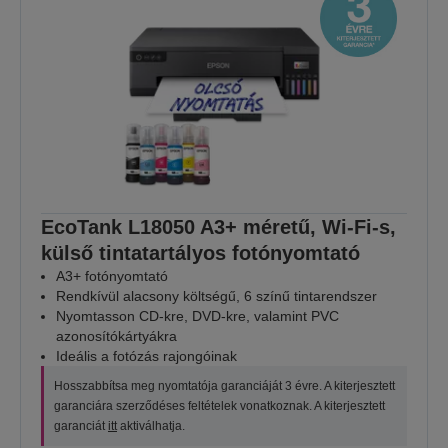
EcoTank L18050 A3+ méretű, Wi-Fi-s,
külső tintatartályos fotónyomtató
A3+ fotónyomtató
Rendkívül alacsony költségű, 6 színű tintarendszer
Nyomtasson CD-kre, DVD-kre, valamint PVC
azonosítókártyákra
Ideális a fotózás rajongóinak
Hosszabbítsa meg nyomtatója garanciáját 3 évre. A kiterjesztett
garanciára szerződéses feltételek vonatkoznak. A kiterjesztett
garanciát
itt
aktiválhatja.