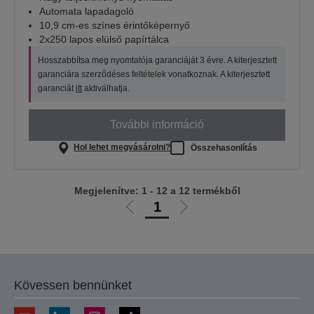
Automata lapadagoló
10,9 cm-es színes érintőképernyő
2x250 lapos elülső papírtálca
Hosszabbítsa meg nyomtatója garanciáját 3 évre. A kiterjesztett
garanciára szerződéses feltételek vonatkoznak. A kiterjesztett
garanciát
itt
aktiválhatja.
További információ
Hol lehet megvásárolni?
Összehasonlítás
Megjelenítve: 1 - 12 a 12 termékből
1
Előző
Következő
oldalra
oldalra
Kövessen bennünket