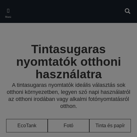
Skip
to
Kere
main
Menü
content
Tintasugaras
nyomtatók otthoni
használatra
A tintasugaras nyomtatók ideális választás sok
otthoni környezetben, legyen szó napi használatról
az otthoni irodában vagy alkalmi fotónyomtatásról
otthon.
EcoTank
Fotó
Tinta és papír