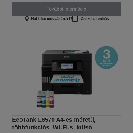
További információ
Hol lehet megvásárolni?
Összehasonlítás
EcoTank L6570 A4-es méretű,
többfunkciós, Wi-Fi-s, külső