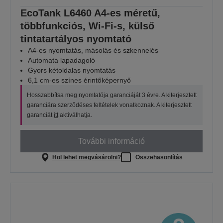
EcoTank L6460 A4-es méretű,
többfunkciós, Wi-Fi-s, külső
tintatartályos nyomtató
A4-es nyomtatás, másolás és szkennelés
Automata lapadagoló
Gyors kétoldalas nyomtatás
6,1 cm-es színes érintőképernyő
Hosszabbítsa meg nyomtatója garanciáját 3 évre. A kiterjesztett
garanciára szerződéses feltételek vonatkoznak. A kiterjesztett
garanciát
itt
aktiválhatja.
További információ
Hol lehet megvásárolni?
Összehasonlítás