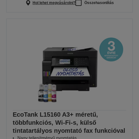
Hol lehet megvásárolni?
Összehasonlítás
EcoTank L15160 A3+ méretű,
többfunkciós, Wi-Fi-s, külső
tintatartályos nyomtató fax funkcióval
Nagy teljesítményű nyomtatás