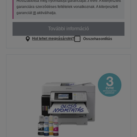
Hosszabbítsa meg nyomtatója garanciáját 3 évre. A kiterjesztett
garanciára szerződéses feltételek vonatkoznak. A kiterjesztett
garanciát
itt
aktiválhatja.
További információ
Hol lehet megvásárolni?
Összehasonlítás