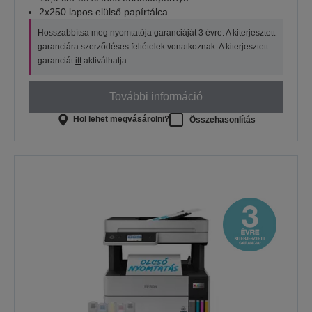
2x250 lapos elülső papírtálca
Hosszabbítsa meg nyomtatója garanciáját 3 évre. A kiterjesztett
garanciára szerződéses feltételek vonatkoznak. A kiterjesztett
garanciát
itt
aktiválhatja.
További információ
Hol lehet megvásárolni?
Összehasonlítás