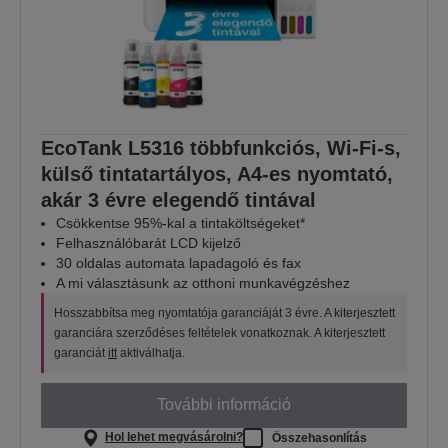
EcoTank L5316 többfunkciós, Wi-Fi-s,
külső tintatartályos, A4-es nyomtató,
akár 3 évre elegendő tintával
Csökkentse 95%-kal a tintaköltségeket*
Felhasználóbarát LCD kijelző
30 oldalas automata lapadagoló és fax
A mi választásunk az otthoni munkavégzéshez
Hosszabbítsa meg nyomtatója garanciáját 3 évre. A kiterjesztett
garanciára szerződéses feltételek vonatkoznak. A kiterjesztett
garanciát
itt
aktiválhatja.
További információ
Hol lehet megvásárolni?
Összehasonlítás