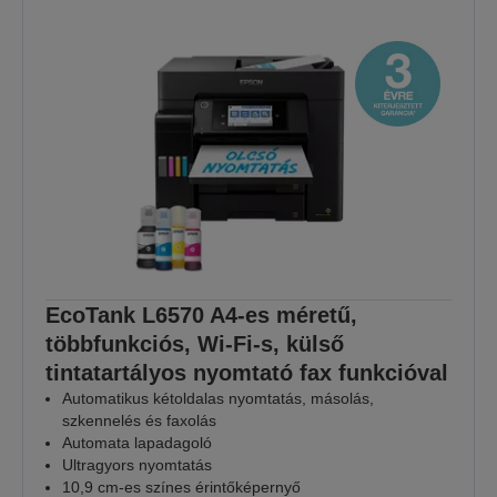
EcoTank L6570 A4-es méretű,
többfunkciós, Wi-Fi-s, külső
tintatartályos nyomtató fax funkcióval
Automatikus kétoldalas nyomtatás, másolás,
szkennelés és faxolás
Automata lapadagoló
Ultragyors nyomtatás
10,9 cm-es színes érintőképernyő