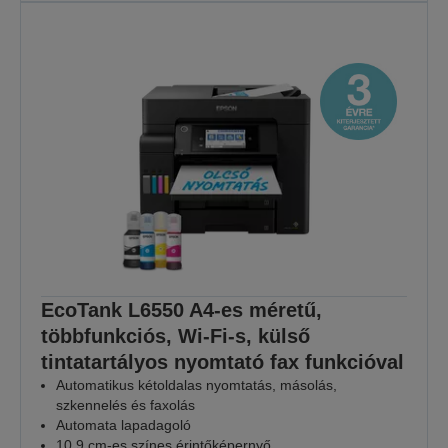
EcoTank L6550 A4-es méretű,
többfunkciós, Wi-Fi-s, külső
tintatartályos nyomtató fax funkcióval
Automatikus kétoldalas nyomtatás, másolás,
szkennelés és faxolás
Automata lapadagoló
10,9 cm-es színes érintőképernyő