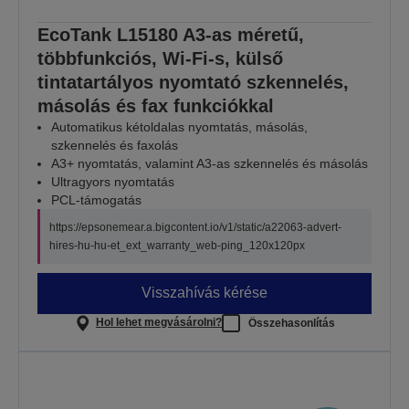
EcoTank L15180 A3-as méretű,
többfunkciós, Wi-Fi-s, külső
tintatartályos nyomtató szkennelés,
másolás és fax funkciókkal
Automatikus kétoldalas nyomtatás, másolás,
szkennelés és faxolás
A3+ nyomtatás, valamint A3-as szkennelés és másolás
Ultragyors nyomtatás
PCL-támogatás
https://epsonemear.a.bigcontent.io/v1/static/a22063-advert-
hires-hu-hu-et_ext_warranty_web-ping_120x120px
Visszahívás kérése
Hol lehet megvásárolni?
Összehasonlítás