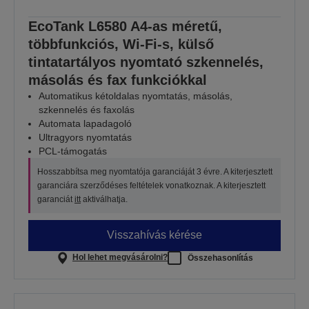
EcoTank L6580 A4-as méretű,
többfunkciós, Wi-Fi-s, külső
tintatartályos nyomtató szkennelés,
másolás és fax funkciókkal
Automatikus kétoldalas nyomtatás, másolás,
szkennelés és faxolás
Automata lapadagoló
Ultragyors nyomtatás
PCL-támogatás
Hosszabbítsa meg nyomtatója garanciáját 3 évre. A kiterjesztett
garanciára szerződéses feltételek vonatkoznak. A kiterjesztett
garanciát
itt
aktiválhatja.
Visszahívás kérése
Hol lehet megvásárolni?
Összehasonlítás