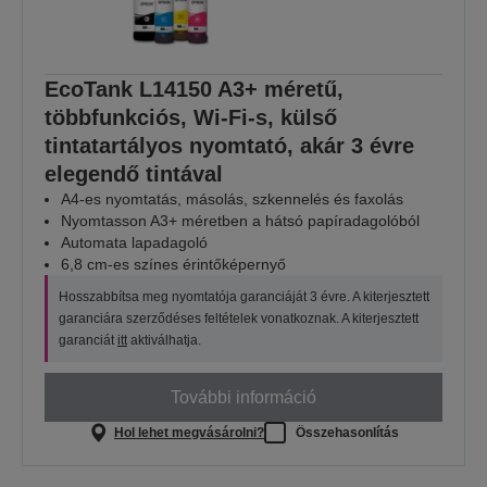
EcoTank L14150 A3+ méretű,
többfunkciós, Wi-Fi-s, külső
tintatartályos nyomtató, akár 3 évre
elegendő tintával
A4-es nyomtatás, másolás, szkennelés és faxolás
Nyomtasson A3+ méretben a hátsó papíradagolóból
Automata lapadagoló
6,8 cm-es színes érintőképernyő
Hosszabbítsa meg nyomtatója garanciáját 3 évre. A kiterjesztett
garanciára szerződéses feltételek vonatkoznak. A kiterjesztett
garanciát
itt
aktiválhatja.
További információ
Hol lehet megvásárolni?
Összehasonlítás