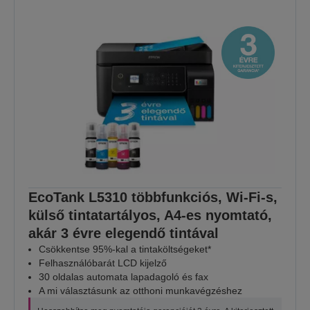
EcoTank L5310 többfunkciós, Wi-Fi-s,
külső tintatartályos, A4-es nyomtató,
akár 3 évre elegendő tintával
Csökkentse 95%-kal a tintaköltségeket*
Felhasználóbarát LCD kijelző
30 oldalas automata lapadagoló és fax
A mi választásunk az otthoni munkavégzéshez