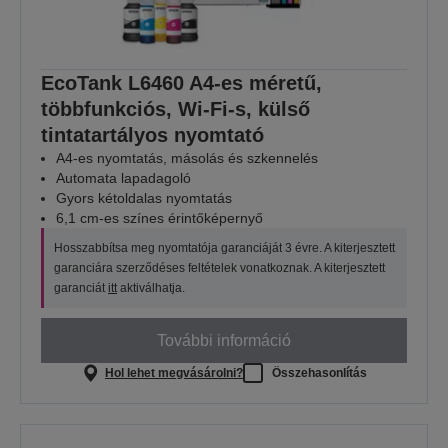
EcoTank L6460 A4-es méretű,
többfunkciós, Wi-Fi-s, külső
tintatartályos nyomtató
A4-es nyomtatás, másolás és szkennelés
Automata lapadagoló
Gyors kétoldalas nyomtatás
6,1 cm-es színes érintőképernyő
Hosszabbítsa meg nyomtatója garanciáját 3 évre. A kiterjesztett
garanciára szerződéses feltételek vonatkoznak. A kiterjesztett
garanciát
itt
aktiválhatja.
További információ
Hol lehet megvásárolni?
Összehasonlítás