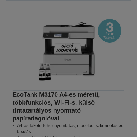
EcoTank M3170 A4-es méretű,
többfunkciós, Wi-Fi-s, külső
tintatartályos nyomtató
papíradagolóval
A4-es fekete-fehér nyomtatás, másolás, szkennelés és
faxolás