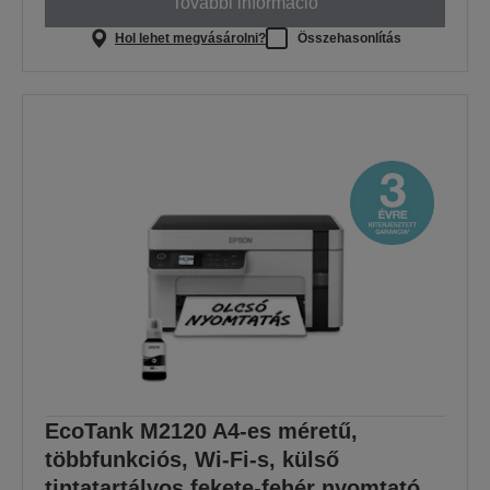
További információ
Hol lehet megvásárolni?
Összehasonlítás
EcoTank M2120 A4-es méretű,
többfunkciós, Wi-Fi-s, külső
tintatartályos fekete-fehér nyomtató