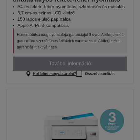
A4-es fekete-fehér nyomtatás, szkennelés és másolás
3,7 cm-es színes LCD kijelző
150 lapos elülső papírtálca
Apple AirPrint-kompatibilis
Hosszabbítsa meg nyomtatója garanciáját 3 évre. A kiterjesztett
garanciára szerződéses feltételek vonatkoznak. A kiterjesztett
garanciát
itt
aktiválhatja.
További információ
Hol lehet megvásárolni?
Összehasonlítás