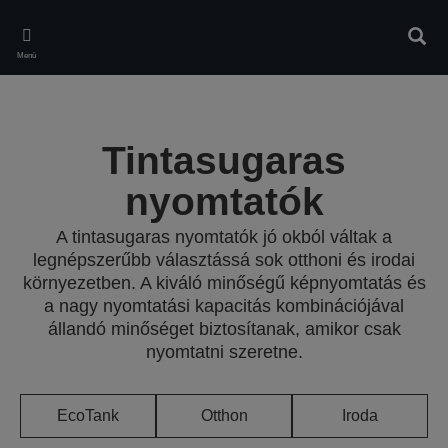
Skip
to
Kere
main
Menü
content
Tintasugaras
nyomtatók
A tintasugaras nyomtatók jó okból váltak a
legnépszerűbb választássá sok otthoni és irodai
környezetben. A kiváló minőségű képnyomtatás és
a nagy nyomtatási kapacitás kombinációjával
állandó minőséget biztosítanak, amikor csak
nyomtatni szeretne.
EcoTank
Otthon
Iroda