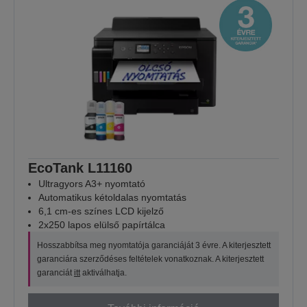
EcoTank L11160
Ultragyors A3+ nyomtató
Automatikus kétoldalas nyomtatás
6,1 cm-es színes LCD kijelző
2x250 lapos elülső papírtálca
Hosszabbítsa meg nyomtatója garanciáját 3 évre. A kiterjesztett
garanciára szerződéses feltételek vonatkoznak. A kiterjesztett
garanciát
itt
aktiválhatja.