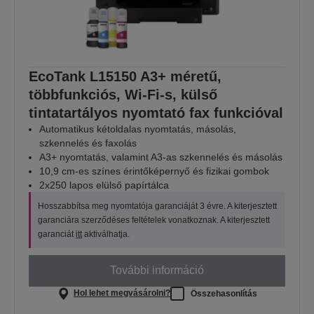
EcoTank L15150 A3+ méretű,
többfunkciós, Wi-Fi-s, külső
tintatartályos nyomtató fax funkcióval
Automatikus kétoldalas nyomtatás, másolás,
szkennelés és faxolás
A3+ nyomtatás, valamint A3-as szkennelés és másolás
10,9 cm-es színes érintőképernyő és fizikai gombok
2x250 lapos elülső papírtálca
Hosszabbítsa meg nyomtatója garanciáját 3 évre. A kiterjesztett
garanciára szerződéses feltételek vonatkoznak. A kiterjesztett
garanciát
itt
aktiválhatja.
További információ
Hol lehet megvásárolni?
Összehasonlítás