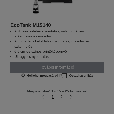
EcoTank M15140
A3+ fekete-fehér nyomtatás, valamint A3-as
szkennelés és másolás
Automatikus kétoldalas nyomtatás, másolás és
szkennelés
6,8 cm-es színes érintőképernyő
Ultragyors nyomtatás
További információ
Hol lehet megvásárolni?
Összehasonlítás
Megjelenítve: 1 - 15 a 25 termékből
1
2
Előző
Következő
oldalra
oldalra