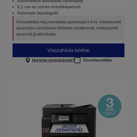
Automatikus kétoldalas nyomtatás
6,1 cm-es színes érintőképernyő
Automata lapadagoló
Hosszabbítsa meg nyomtatója garanciáját 3 évre. A kiterjesztett
garanciára szerződéses feltételek vonatkoznak. A kiterjesztett
garanciát
itt
aktiválhatja.
Visszahívás kérése
Hol lehet megvásárolni?
Összehasonlítás