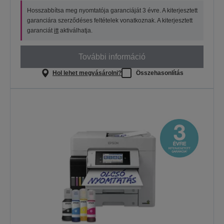
Hosszabbítsa meg nyomtatója garanciáját 3 évre. A kiterjesztett
garanciára szerződéses feltételek vonatkoznak. A kiterjesztett
garanciát
itt
aktiválhatja.
További információ
Hol lehet megvásárolni?
Összehasonlítás