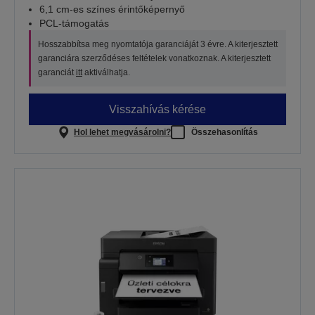
6,1 cm-es színes érintőképernyő
PCL-támogatás
Hosszabbítsa meg nyomtatója garanciáját 3 évre. A kiterjesztett
garanciára szerződéses feltételek vonatkoznak. A kiterjesztett
garanciát
itt
aktiválhatja.
Visszahívás kérése
Hol lehet megvásárolni?
Összehasonlítás