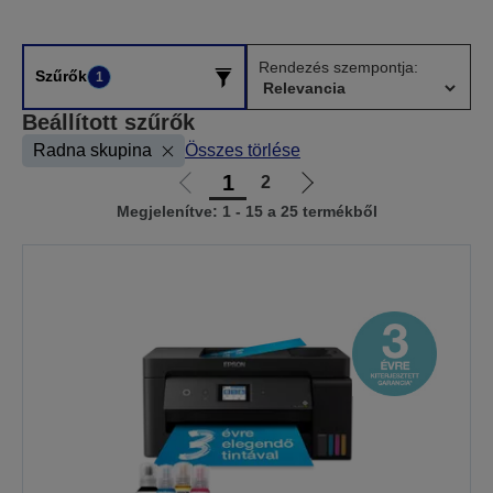
Rendezés szempontja:
Szűrők
1
Beállított szűrők
Radna skupina
Összes törlése
1
2
Előző
Következő
Megjelenítve: 1 - 15 a 25 termékből
oldalra
oldalra