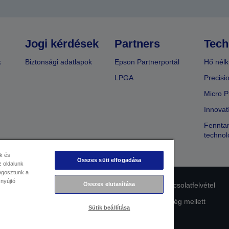
Jogi kérdések
Partners
Tech
k
Biztonsági adatlapok
Epson Partnerportál
Hő nélk
LPGA
Precisi
Micro P
Innovat
Fenntar
technol
k és
Összes süti elfogadása
 oldalunk
megosztunk a
 nyújtó
Összes elutasítása
lmi nyilatkozat
EU Data Act Compliance
Kapcsolatfelvétel
Az Epson elkötelezettsége az akadálymentesség mellett
Sütik beállítása
Copyright © 2026 Seiko Epson