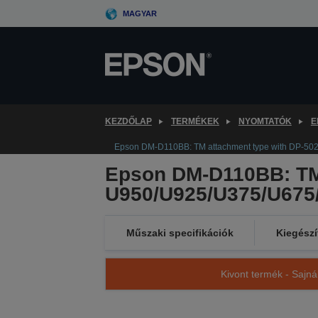
Skip
MAGYAR
to
main
content
KEZDŐLAP
TERMÉKEK
NYOMTATÓK
E
Epson DM-D110BB: TM attachment type with DP-50
Epson DM-D110BB: TM 
U950/U925/U375/U675
Műszaki specifikációk
Kiegészí
Kivont termék - Sajná