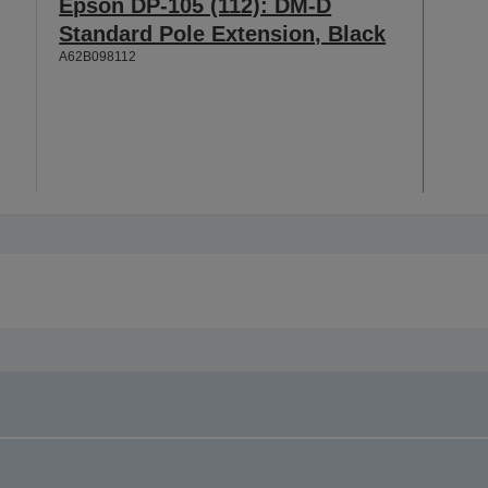
Epson DP-105 (112): DM-D
Standard Pole Extension, Black
A62B098112