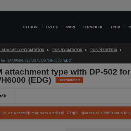
OTTHONI
ÜZLETI
IPARI
TERMÉKEK
TINTA
R
LADÁSHELYI NYOMTATÓK
POS NYOMTATÓK
POS PERIFÉRIA
2 for TM-U950/U925/U375/U675/H6000 (EDG)
attachment type with DP-502 for
/H6000 (EDG)
Beszüntetett
tők
ljuk, ez a termék már nem elérhető. Kérjük, olvassa el alábbiakat a fo