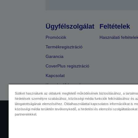
Ügyfélszolgálat
Feltételek
Promóciók
Használati feltétele
Termékregisztráció
Garancia
CoverPlus regisztráció
Kapcsolat
Kereskedő keresése
Sütiket használunk az oldalunk megfelelő működésének biztosításához, a tartalma
hirdetések személyre szabásához, közösségi média funkciók felkínálásához és az
látogatottságának elemzéséhez. Oldalhasználattal kapcsolatos információkat is 
közösségi média területén tevékenykedő, a hirdetési és elemzési szolgáltatásokat
Kereskedelmi központ
Adatvéde
partnereinkkel.