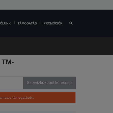
ÓLUNK
TÁMOGATÁS
PROMÓCIÓK
 TM-
Szervizközpont keresése
lyamatos támogatásért.