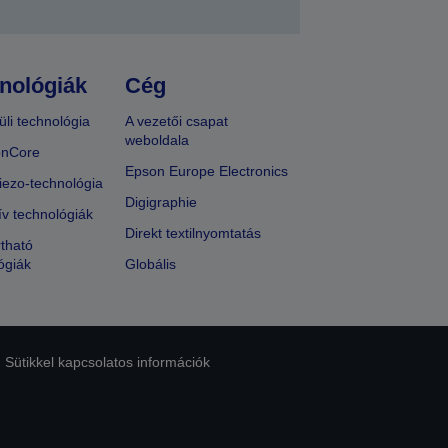
nológiák
Cég
üli technológia
A vezetői csapat
weboldala
onCore
Epson Europe Electronics
iezo-technológia
Digigraphie
ív technológiák
Direkt textilnyomtatás
tható
ógiák
Globális
Sütikkel kapcsolatos információk