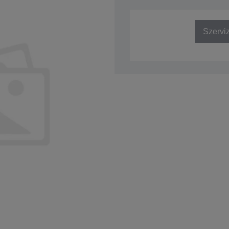
SKU: A61B133712A2
Szervi