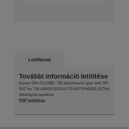
Letöltések
További információ letöltése
Epson DM-D110BB: TM attachment type with DP-
502 for TM-U950/U925/U375/U675/H6000 (ECW)
Adatlap/prospektus
PDF letöltése