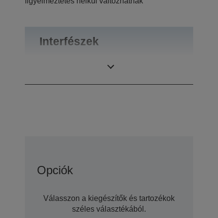
figyelmeztetés nélkül változhatnak
Interfészek
Csatlakozók
RS-232
Opciók
Válasszon a kiegészítők és tartozékok
széles választékából.