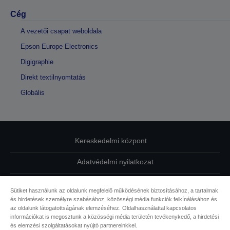
Cég
A vezetői csapat weboldala
Epson Europe Electronics
Digigraphie
Direkt textilnyomtatás
Globális
Kereskedelmi központ
Adatvédelmi nyilatkozat
EU Data Act Compliance
Sütiket használunk az oldalunk megfelelő működésének biztosításához, a tartalmak
és hirdetések személyre szabásához, közösségi média funkciók felkínálásához és
Kapcsolatfelvétel
az oldalunk látogatottságának elemzéséhez. Oldalhasználattal kapcsolatos
információkat is megosztunk a közösségi média területén tevékenykedő, a hirdetési
Sütikkel kapcsolatos információk
és elemzési szolgáltatásokat nyújtó partnereinkkel.