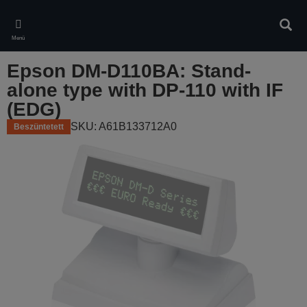
Skip
to
Kere
main
Menü
content
Epson DM-D110BA: Stand-
alone type with DP-110 with IF
(EDG)
SKU: A61B133712A0
Beszüntetett