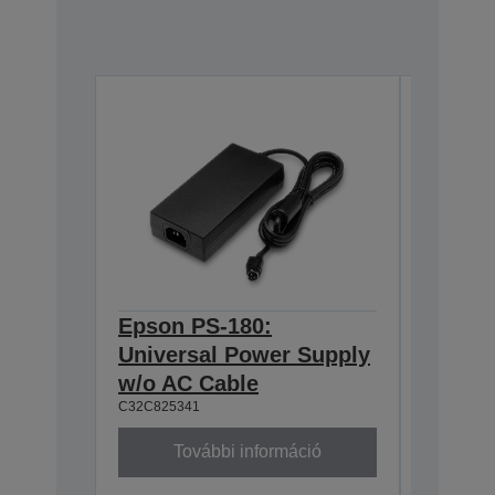
Epson PS-180:
Epson 
Universal Power Supply
DM-D S
w/o AC Cable
Extens
C32C825341
A62B09811
További információ