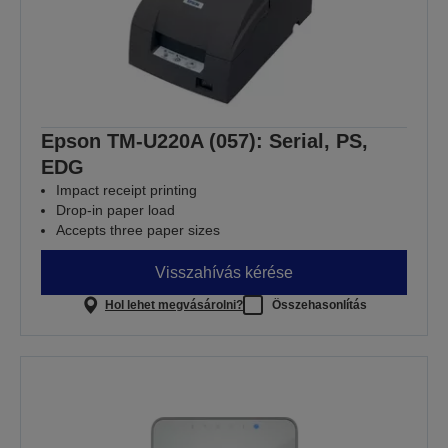
Epson TM-U220A (057): Serial, PS,
EDG
Impact receipt printing
Drop-in paper load
Accepts three paper sizes
Visszahívás kérése
Hol lehet megvásárolni?
Összehasonlítás