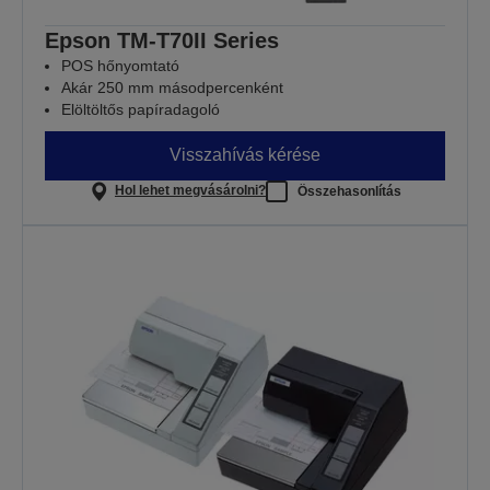
Epson TM-T70II Series
POS hőnyomtató
Akár 250 mm másodpercenként
Elöltöltős papíradagoló
Visszahívás kérése
Hol lehet megvásárolni?
Összehasonlítás