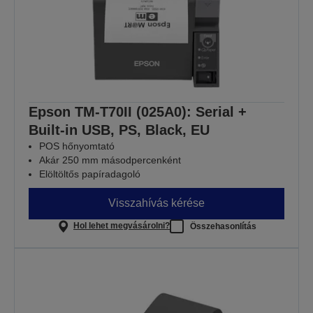
Epson TM-T70II (025A0): Serial +
Built-in USB, PS, Black, EU
POS hőnyomtató
Akár 250 mm másodpercenként
Elöltöltős papíradagoló
Visszahívás kérése
Hol lehet megvásárolni?
Összehasonlítás