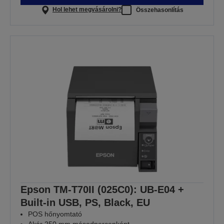
Hol lehet megvásárolni?
Összehasonlítás
Epson TM-T70II (025C0): UB-E04 +
Built-in USB, PS, Black, EU
POS hőnyomtató
Akár 250 mm másodpercenként