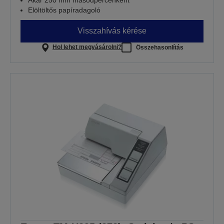
Elöltöltős papíradagoló
Visszahívás kérése
Hol lehet megvásárolni?
Összehasonlítás