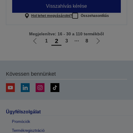
Visszahívás kérése
Hol lehet megvásárolni?
Összehasonlítás
Megjelenítve: 16 - 30 a 110 termékből
2
1
3
⋯
8
Előző
Következő
oldalra
oldalra
Kövessen bennünket
Ügyfélszolgálat
Promóciók
Termékregisztráció