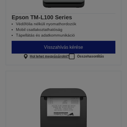
Epson TM-L100 Series
Védőfólia nélküli nyomathordozók
Mobil csatlakoztathatóság
Tápellátás és adatkommunikáció
Visszahívás kérése
Hol lehet megvásárolni?
Összehasonlítás