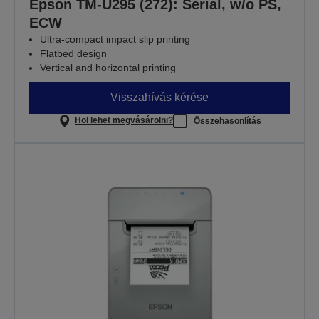
Epson TM-U295 (272): Serial, w/o PS,
ECW
Ultra-compact impact slip printing
Flatbed design
Vertical and horizontal printing
Visszahívás kérése
Hol lehet megvásárolni?
Összehasonlítás