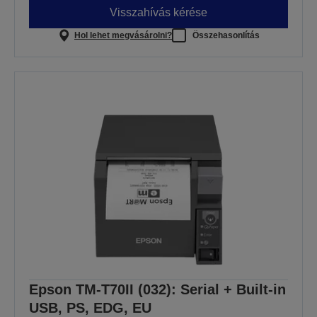
Visszahívás kérése
Hol lehet megvásárolni?
Összehasonlítás
Epson TM-T70II (032): Serial + Built-in
USB, PS, EDG, EU