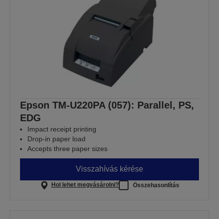
Epson TM-U220PA (057): Parallel, PS,
EDG
Impact receipt printing
Drop-in paper load
Accepts three paper sizes
Visszahívás kérése
Hol lehet megvásárolni?
Összehasonlítás