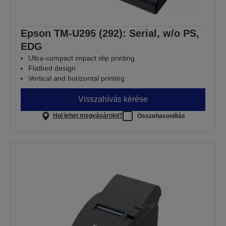
Epson TM-U295 (292): Serial, w/o PS,
EDG
Ultra-compact impact slip printing
Flatbed design
Vertical and horizontal printing
Visszahívás kérése
Hol lehet megvásárolni?
Összehasonlítás