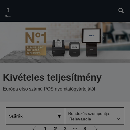
Skip
to
Kere
main
Menü
content
Kivételes teljesítmény
Európa első számú POS nyomtatógyártójától
Rendezés szempontja:
Szűrők
2
1
3
⋯
8