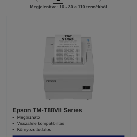
Előző
Következő
Megjelenítve: 16 - 30 a 110 termékből
oldalra
oldalra
Epson TM-T88VII Series
Megbízható
Visszafelé kompatibilitás
Környezettudatos