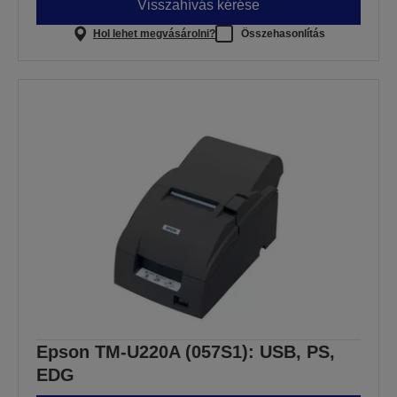
Visszahívás kérése
Hol lehet megvásárolni?
Összehasonlítás
Epson TM-U220A (057S1): USB, PS,
EDG