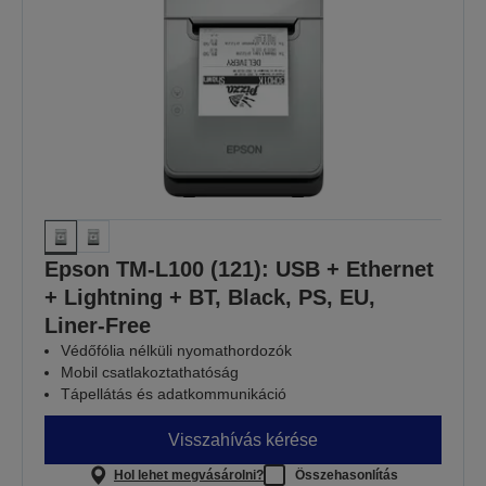
Epson TM-L100 (121): USB + Ethernet
+ Lightning + BT, Black, PS, EU,
Liner-Free
Védőfólia nélküli nyomathordozók
Mobil csatlakoztathatóság
Tápellátás és adatkommunikáció
Visszahívás kérése
Hol lehet megvásárolni?
Összehasonlítás