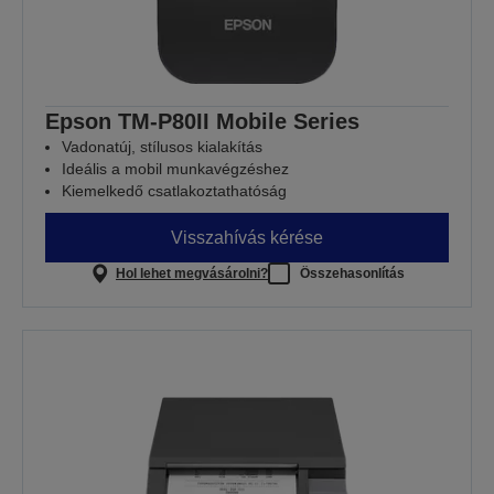
Epson TM-P80II Mobile Series
Vadonatúj, stílusos kialakítás
Ideális a mobil munkavégzéshez
Kiemelkedő csatlakoztathatóság
Visszahívás kérése
Hol lehet megvásárolni?
Összehasonlítás