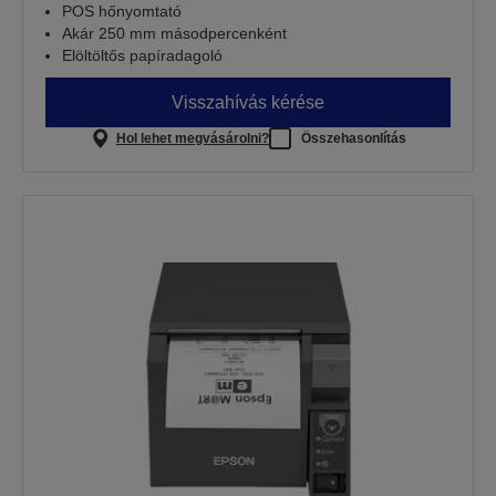
POS hőnyomtató
Akár 250 mm másodpercenként
Elöltöltős papíradagoló
Visszahívás kérése
Hol lehet megvásárolni?
Összehasonlítás