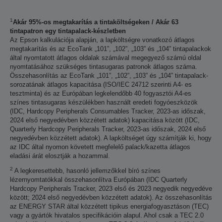
1
Akár 95%-os megtakarítás a tintaköltségeken / Akár 63
tintapatron egy tintapalack-készletben
Az Epson kalkulációja alapján, a lapköltségre vonatkozó átlagos
megtakarítás és az EcoTank „101”, „102”, „103” és „104” tintapalackok
által nyomtatott átlagos oldalak számával megegyező számú oldal
nyomtatásához szükséges tintasugaras patronok átlagos száma.
Összehasonlítás az EcoTank „101”, „102”, „103” és „104” tintapalack-
sorozatának átlagos kapacitása (ISO/IEC 24712 szerinti A4- es
tesztminta) és az Európában legkelendőbb 40 fogyasztói A4-es
színes tintasugaras készülékben használt eredeti fogyóeszközök
(IDC, Hardcopy Peripherals Consumables Tracker, 2023-as időszak,
2024 első negyedévben közzétett adatok) kapacitása között (IDC,
Quarterly Hardcopy Peripherals Tracker, 2023-as időszak, 2024 első
negyedévben közzétett adatok). A lapköltséget úgy számítják ki, hogy
az IDC által nyomon követett megfelelő palack/kazetta átlagos
eladási árát elosztják a hozammal.
2
A legkeresettebb, hasonló jellemzőkkel bíró színes
lézernyomtatókkal összehasonlítva Európában (IDC Quarterly
Hardcopy Peripherals Tracker, 2023 első és 2023 negyedik negyedéve
között; 2024 első negyedévben közzétett adatok). Az összehasonlítás
az ENERGY STAR által közzétett tipikus energiafogyasztáson (TEC)
vagy a gyártók hivatalos specifikációin alapul. Ahol csak a TEC 2.0