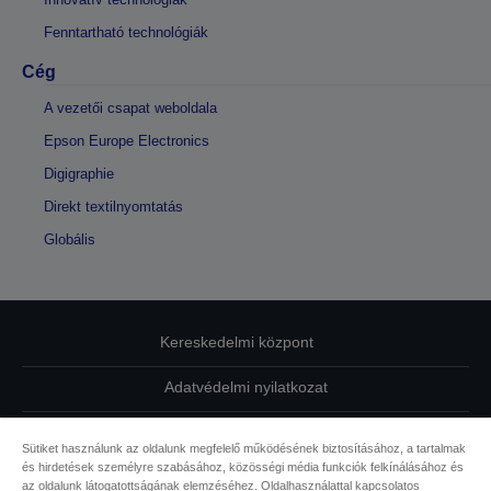
Fenntartható technológiák
Cég
A vezetői csapat weboldala
Epson Europe Electronics
Digigraphie
Direkt textilnyomtatás
Globális
Kereskedelmi központ
Adatvédelmi nyilatkozat
EU Data Act Compliance
Sütiket használunk az oldalunk megfelelő működésének biztosításához, a tartalmak
és hirdetések személyre szabásához, közösségi média funkciók felkínálásához és
Kapcsolatfelvétel
az oldalunk látogatottságának elemzéséhez. Oldalhasználattal kapcsolatos