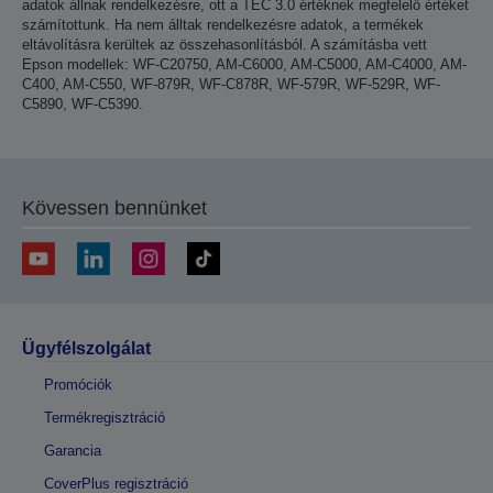
adatok állnak rendelkezésre, ott a TEC 3.0 értéknek megfelelő értéket
számítottunk. Ha nem álltak rendelkezésre adatok, a termékek
eltávolításra kerültek az összehasonlításból. A számításba vett
Epson modellek: WF-C20750, AM-C6000, AM-C5000, AM-C4000, AM-
C400, AM-C550, WF-879R, WF-C878R, WF-579R, WF-529R, WF-
C5890, WF-C5390.
Kövessen bennünket
Ügyfélszolgálat
Promóciók
Termékregisztráció
Garancia
CoverPlus regisztráció