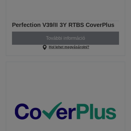
Perfection V39/II 3Y RTBS CoverPlus
További információ
Hol lehet megvásárolni?