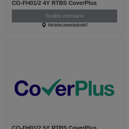
CO-FH01/2 4Y RTBS CoverPlus
További információ
Hol lehet megvásárolni?
CO-FH01/2 5Y RTBS CoverPlus