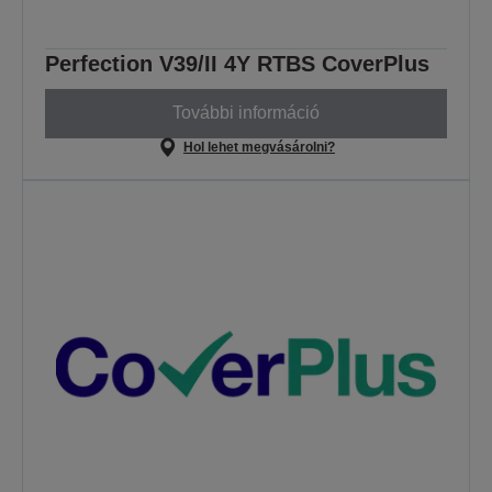
Perfection V39/II 4Y RTBS CoverPlus
További információ
Hol lehet megvásárolni?