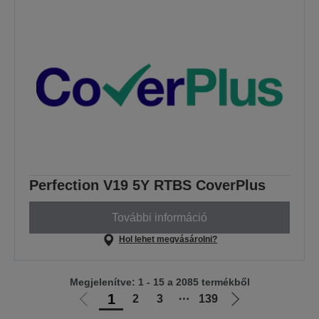
Perfection V19 5Y RTBS CoverPlus
További információ
Hol lehet megvásárolni?
Megjelenítve: 1 - 15 a 2085 termékből
1
2
3
⋯
139
Előző
Következő