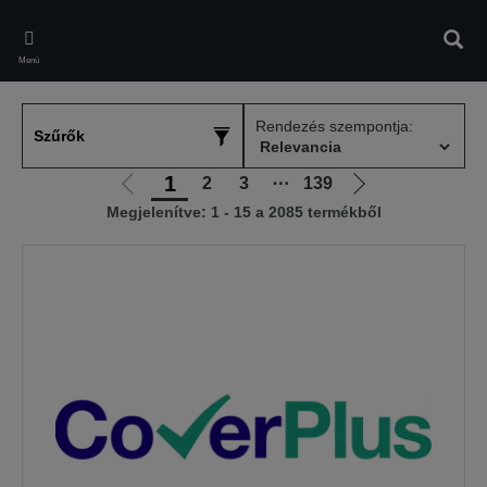
Skip
to
Kere
main
Menü
content
Rendezés szempontja:
Szűrők
1
2
3
⋯
139
Előző
Következő
Megjelenítve: 1 - 15 a 2085 termékből
oldalra
oldalra