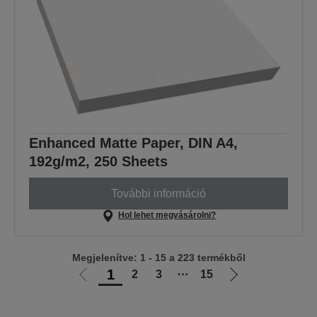
Enhanced Matte Paper, DIN A4,
192g/m2, 250 Sheets
További információ
Hol lehet megvásárolni?
Megjelenítve: 1 - 15 a 223 termékből
1
2
3
⋯
15
Előző
Következő
oldalra
oldalra