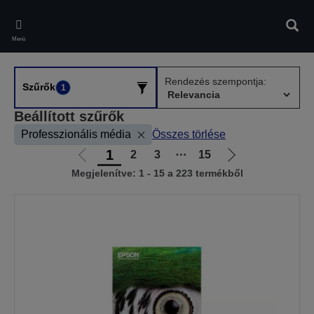
Skip
to
Kere
main
Menü
content
Rendezés szempontja:
Szűrők
1
Beállított szűrők
Professzionális média
Összes törlése
1
2
3
⋯
15
Előző
Következő
Megjelenítve: 1 - 15 a 223 termékből
oldalra
oldalra